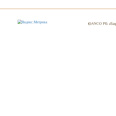
©АУСО РБ «Барг